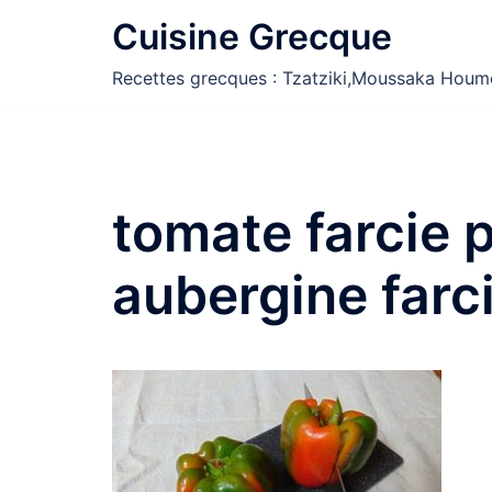
Aller
Cuisine Grecque
au
contenu
Recettes grecques : Tzatziki,Moussaka Houm
tomate farcie p
aubergine farc