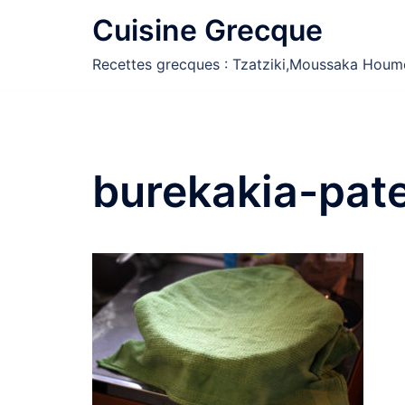
Aller
Cuisine Grecque
au
contenu
Recettes grecques : Tzatziki,Moussaka Houm
burekakia-pat